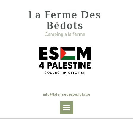
Skip
to
content
info@lafermedesbedots.be