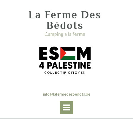
Skip
to
content
info@lafermedesbedots.be