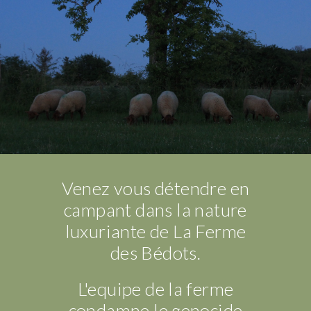
Venez vous détendre en
campant dans la nature
luxuriante de La Ferme
des Bédots.
L'equipe de la ferme
condamne le genocide