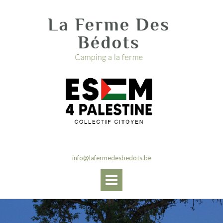
Skip
to
content
info@lafermedesbedots.be